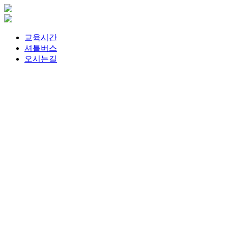
교육시간
셔틀버스
오시는길
학원소개
교육안내
1종/2종면허