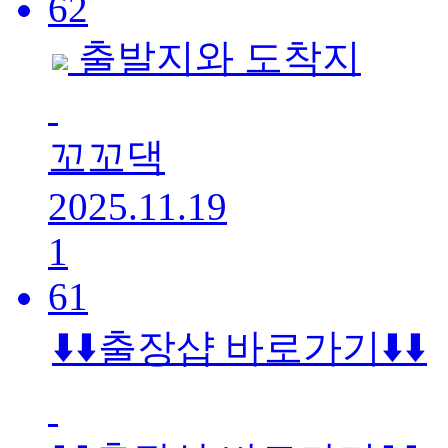
62
출발지와 도착지
꼬꼬댁
2025.11.19
1
61
⬇️⬇️출장샵 바로가기⬇️⬇️