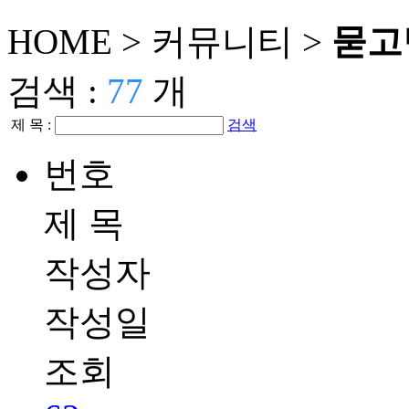
HOME >
커뮤니티
>
묻고
검색 :
77
개
제 목 :
검색
번호
제 목
작성자
작성일
조회