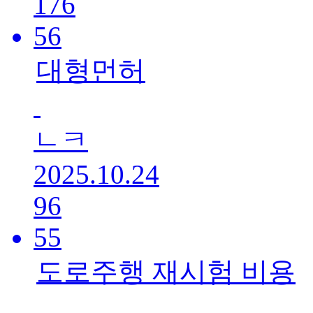
176
56
대형먼허
ㄴㅋ
2025.10.24
96
55
도로주행 재시험 비용