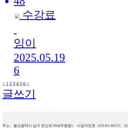
48
수강료
잉이
2025.05.19
6
<
1
2
3
4
5
6
>
글쓰기
주소 : 울산광역시 남구 온산로 804(두왕동) 사업자번호 : 610-81-46573 대표자